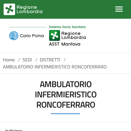
Salta al contenuto principale
Home
/
SEDI
/
DISTRETTI
/
AMBULATORIO INFERMIERISTICO RONCOFERRARO
AMBULATORIO
INFERMIERISTICO
RONCOFERRARO
Indirizzo
: