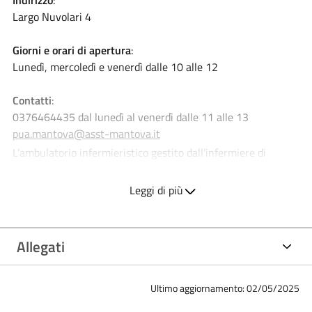
Largo Nuvolari 4
Giorni e orari di apertura
:
Lunedì, mercoledì e venerdì dalle 10 alle 12
Contatti
:
0376464435 dal lunedì al venerdì dalle 11 alle 13
pua.mantova@asst-mantova.it
L’ambulatorio infermieristico gestito dall’infermiere di
famiglia e comunità ha l’obiettivo di implementare i servizi
Leggi di più
sociosanitari territoriali. Risponde a tutti quei bisogni
sanitari e sociosanitari che necessitano di competenze
infermieristiche di base e avanzate.
Allegati
L’ambulatorio infermieristico
:
Migliora l’accessibilità ai servizi sanitari e sociosanitari
Ultimo aggiornamento: 02/05/2025
Costituisce un ponte tra i servizi ospedalieri e
territoriali per la continuità delle cure