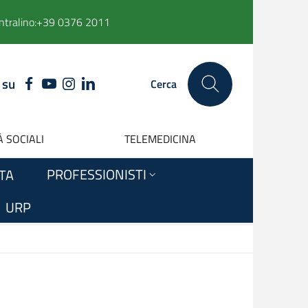
ntralino:
+39 0376 2011
 su
FACEBOOK
YOUTUBE
INSTAGRAM
LINKEDIN
Cerca
 SOCIALI
TELEMEDICINA
PROFESSIONISTI
ITA
URP