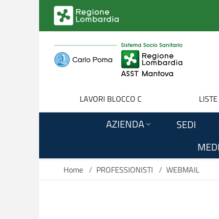
Salta al contenuto principale
LAVORI BLOCCO C
LISTE
AZIENDA
SEDI
MEDI
Home
/
PROFESSIONISTI
/
WEBMAIL