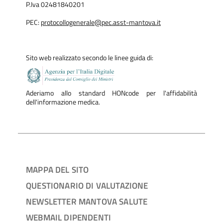
P.Iva 02481840201
Altri importanti processi dell'URP sono il sostegno ai reparti
PEC:
protocollogenerale@pec.asst-mantova.it
per l'informazione multilingua e la
mediazione culturale
;
l'aggiornamento e diffusione della
Carta dei Servizi
e
Sito web realizzato secondo le linee guida di:
materiale informativo dell'Azienda Socio Sanitaria
Territoriale di Mantova.
Aderiamo allo standard HONcode per l'affidabilità
dell'informazione medica.
Gli Uffici Relazioni con il Pubblico collaborano con l'
Ufficio di
Pubblica Tutela - UPT
nell’interesse degli utenti che
accedono ai servizi erogati dall’Azienda.
MAPPA DEL SITO
QUESTIONARIO DI VALUTAZIONE
NEWSLETTER MANTOVA SALUTE
WEBMAIL DIPENDENTI