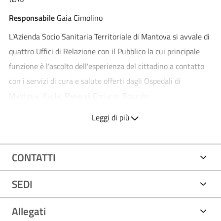
Responsabile
Gaia Cimolino
L'Azienda Socio Sanitaria Territoriale di Mantova si avvale di
quattro Uffici di Relazione con il Pubblico la cui principale
funzione è l'ascolto dell'esperienza del cittadino a contatto
con i servizi di cura e salute offerti dagli Ospedali di
Mantova, Asola, Pieve di Coriano, Bozzolo.
Leggi di più
L'URP si occupa dei seguenti processi:
Gestione di reclami, segnalazioni, encomi
CONTATTI
URP sostiene la comunicazione da parte del cittadino a
fronte di disservizi, o al contrario, di encomi rivolti a
SEDI
professionisti o processi aziendali.
In particolare, nel caso di disservizio percepito da parte
Allegati
dell'utenza, le operatrici URP garantiscono l'analisi del caso