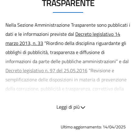
TRASPARENTE
Nella Sezione Amministrazione Trasparente sono pubblicati i
dati e le informazioni previste dal
Decreto legislativo 14
marzo 2013, n. 33
“Riordino della disciplina riguardante gli
obblighi di pubblicità, trasparenza e diffusione di
informazioni da parte delle pubbliche amministrazioni” e dal
Decreto legislativo n. 97 del 25.05.2016
“Revisione e
semplificazione delle disposizioni in materia di prevenzione
della corruzione, pubblicità e trasparenza, correttivo della
legge 6 novembre 2012, n. 190 e del decreto legislativo 14
marzo 2013, n. 33, ai sensi dell'articolo 7 della legge 7
Leggi di più
agosto 2015, n. 124, in materia di riorganizzazione delle
amministrazioni pubbliche”.
Ultimo aggiornamento: 14/04/2025