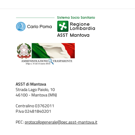
I dati pubblicati in questa sezione sono riutilizzabili solo alle
condizioni previste dalla normativa vigente sul riuso dei dati
pubblici (Direttiva comunitaria 2003/98/CE e D.Lgs
36/2006 di recepimento della stessa), in termini compatibili
con gli scopi per i quali sono stati raccolti e registrati, e nel
rispetto della normativa in materia di protezione dei dati
personali.
ASST di Mantova
Strada Lago Paiolo, 10
46100 - Mantova (MN)
Centralino 03762011
P.Iva 02481840201
PEC:
protocollogenerale@pec.asst-mantova.it