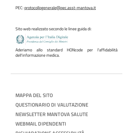
14,30 alle 17,30.
PEC:
protocollogenerale@pec.asst-mantova.it
In ogni presidio ospedaliero aziendale sono attive postazioni
Sito web realizzato secondo le linee guida di:
internet dedicate e dotate di stampante per usufruire di
tutti i servizi garantiti dall'angolo del dipendente. Qui di
seguito la mappatura dei punti a disposizione:
Aderiamo allo standard HONcode per l'affidabilità
dell'informazione medica.
- saletta vicino all'Ufficio Spedalità | Ospedale di Mantova;
- sala riunioni | Ospedale di Bozzolo;
- sala del camino | Ospedale di Asola;
- sala riunioni vicino a portineria | Ospedale Psichiatrico
Giudiziario;
MAPPA DEL SITO
- saletta "Internet point" in Direzione Medica di Presidio |
QUESTIONARIO DI VALUTAZIONE
Ospedale di Pieve di Coriano.
NEWSLETTER MANTOVA SALUTE
WEBMAIL DIPENDENTI