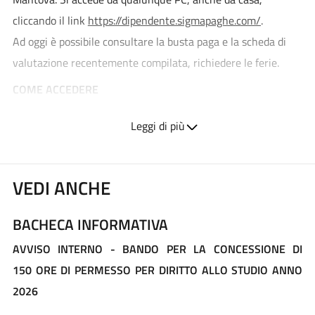
cliccando il link
https://dipendente.sigmapaghe.com/
.
Ad oggi è possibile consultare la busta paga e la scheda di
valutazione recentemente compilata, richiedere le ferie.
COME ACCEDERE
1) Collegarsi al sito
https://dipendente.sigmapaghe.com/
Leggi di più
2) Compilare, nella finestra di dialogo i seguenti campi:
- il proprio numero di matricola;
- password o codice segreto. Il codice segreto è stampato AL
VEDI ANCHE
CENTRO della busta paga del mese di febbraio; le lettere
vanno digitate in maiuscolo; l'eventuale carattere 0 è da
BACHECA INFORMATIVA
considerare NUMERO e non lettera.
AVVISO INTERNO - BANDO PER LA CONCESSIONE DI
- il codice ente, che è per tutti il numero 65.
150 ORE DI PERMESSO PER DIRITTO ALLO STUDIO ANNO
GESTIONE DELLA PASSWORD
2026
Al primo accesso, sarai tenuto a cambiare la password,