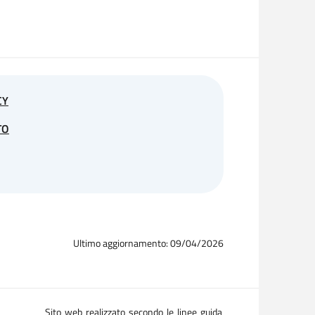
ritoriale di Mantova. Nessun dato derivante dal
iti dagli utenti sono utilizzati al solo fine di
ario.
CY
TO
loro normale esercizio, alcuni dati personali la
 sono raccolte per essere associate a interessati
Ultimo aggiornamento: 09/04/2026
 da terzi, permettere di identificare gli utenti.
 collegano al sito, gli indirizzi in notazione URI
e la richiesta al server, la dimensione del file
ed altri parametri relativi al sistema operativo e
Sito web realizzato secondo le linee guida