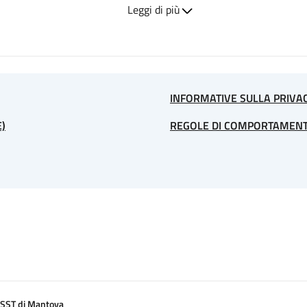
Leggi di più
o sito hanno luogo presso la sede dell’Azienda Socio Sanitaria Ter
nei casi espressamente previsti dalla legge. I dati personali forn
sono comunicati a terzi solo nel caso in cui ciò sia a tal fine necess
INFORMATIVE SULLA PRIVA
)
REGOLE DI COMPORTAMEN
reposte al funzionamento di questo sito acquisiscono, nel corso del 
olli di comunicazione di internet. Si tratta di informazioni che non
otrebbero, attraverso elaborazioni ed associazioni con dati detenuti
zi IP o i nomi di dominio del computer utilizzati dagli utenti che si
hieste, l’orario della richiesta, il metodo utilizzato nel sottoporr
e lo stato della risposta data dal server (buon fine, errore ecc...) 
SST di Mantova