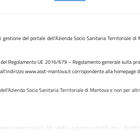
i gestione del portale dell’Azienda Socio Sanitaria Territoriale d
 13 del Regolamento UE 2016/679 – Regolamento generale sulla prot
e dall'indirizzo www.asst-mantova.it corrispondente alla homepage del
 dell'Azienda Socio Sanitaria Territoriale di Mantova e non per alt
ono essere trattati dati relativi a persone identificate o identifica
de in Mantova, Strada Lago Paiolo 10.