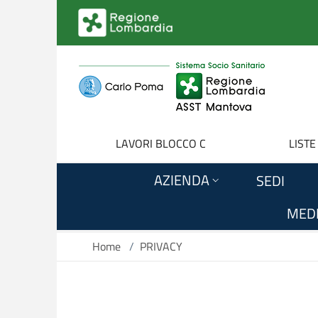
Salta al contenuto principale
LAVORI BLOCCO C
LISTE
AZIENDA
SEDI
MEDI
Home
/
PRIVACY