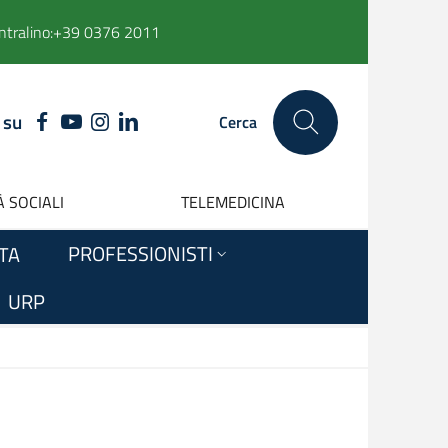
ntralino:
+39 0376 2011
 su
FACEBOOK
YOUTUBE
INSTAGRAM
LINKEDIN
Cerca
 SOCIALI
TELEMEDICINA
PROFESSIONISTI
ITA
URP