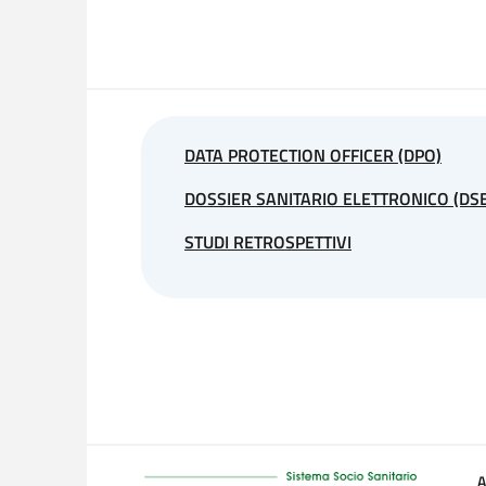
LUOGO E TRATTAMENTO DEI DATI
I trattamenti connessi ai servizi web di quest
servizio web viene comunicato o diffuso, salvo 
eseguire il servizio o la prestazione richiesta e 
DATA PROTECTION OFFICER (DPO)
DOSSIER SANITARIO ELETTRONICO (DSE
TIPOLOGIA DEI DATI TRATTATI
STUDI RETROSPETTIVI
Dati di navigazione
I sistemi informatici e le procedure software p
cui trasmissione è implicita nell’uso dei protoc
identificati, ma che per la loro stessa natura p
In questa categoria di dati rientrano gli indiriz
(Uniform Resource Identifier) delle risorse ric
ottenuto in risposta, il codice numerico indicant
A