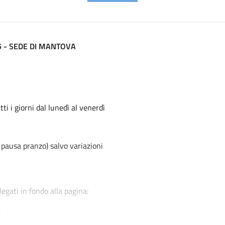
25 - SEDE DI MANTOVA
ti i giorni dal lunedì al venerdì
 pausa pranzo) salvo variazioni
egati in fondo alla pagina:
subire variazioni)