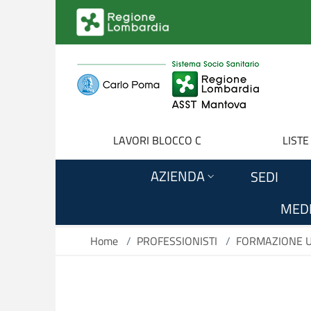
Salta al contenuto principale
LAVORI BLOCCO C
LISTE
AZIENDA
SEDI
MEDI
Home
/
PROFESSIONISTI
/
FORMAZIONE U