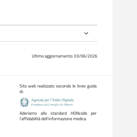
Ultimo aggiornamento: 03/06/2026
Sito web realizzato secondo le linee guida
di:
Aderiamo allo standard HONcode per
l'affidabilità dell'informazione medica.
studente e/o alla conoscenza di argomenti non