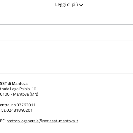
Leggi di più
STUDENTI (A.A. 2022/2023)
TRAZIONE PER STUDENTI (A.A. 2022/2023)
SST di Mantova
LO STUDENTE
trada Lago Paiolo, 10
6100 - Mantova (MN)
entralino 03762011
stituiscono parte integrante del Piano degli Studi:
.Iva 02481840201
specifiche conoscenze e/o aspetti formativi di interesse dello 
EC:
protocollogenerale@pec.asst-mantova.it
 del Corso di Studio;
alle attività formative obbligatorie;