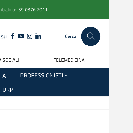
ntralino:
+39 0376 2011
 su
FACEBOOK
YOUTUBE
INSTAGRAM
LINKEDIN
Cerca
 SOCIALI
TELEMEDICINA
PROFESSIONISTI
ITA
URP