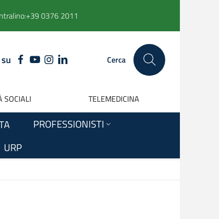
ntralino:
+39 0376 2011
 su
FACEBOOK
YOUTUBE
INSTAGRAM
LINKEDIN
Cerca
 SOCIALI
TELEMEDICINA
PROFESSIONISTI
ITA
URP