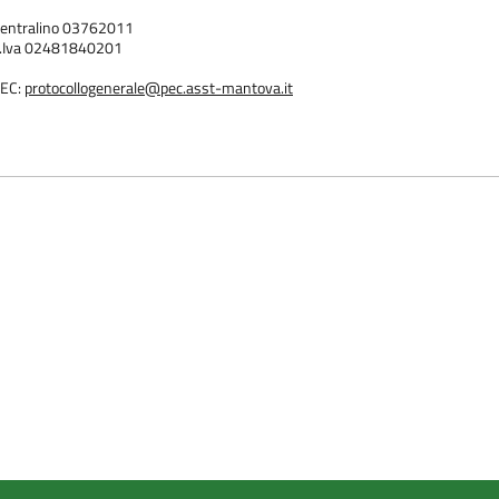
entralino 03762011
.Iva 02481840201
EC:
protocollogenerale@pec.asst-mantova.it