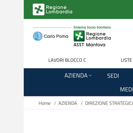
Salta al contenuto principale
LAVORI BLOCCO C
LISTE
AZIENDA
SEDI
MEDI
Home
/
AZIENDA
/
DIREZIONE STRATEGIC