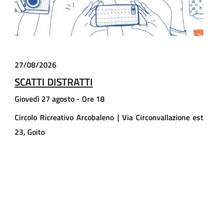
Evento aperto a tutti, gratuito su
prenotazione
P
er partecipare
0376 3179100 -
segretariamnn@mn.cna.it
27/08/2026
SCATTI DISTRATTI
Giovedì 27 agosto - Ore 18
Circolo Ricreativo Arcobaleno | Via Circonvallazione est
23, Goito