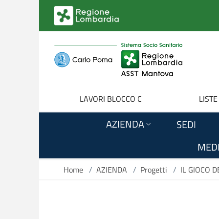
Salta al contenuto principale
LAVORI BLOCCO C
LISTE
AZIENDA
SEDI
MEDI
Home
/
AZIENDA
/
Progetti
/
IL GIOCO D