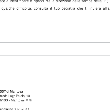
sce a identificare e riprodurre la direzione delle zampe della “E”,
 qualche difficoltà, consulta il tuo pediatra che ti invierà all
SST di Mantova
trada Lago Paiolo, 10
6100 - Mantova (MN)
entralino 03762011