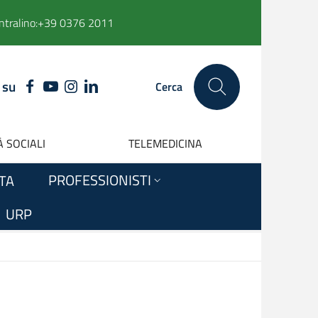
ntralino:
+39 0376 2011
 su
FACEBOOK
YOUTUBE
INSTAGRAM
LINKEDIN
Cerca
 SOCIALI
TELEMEDICINA
PROFESSIONISTI
ITA
URP