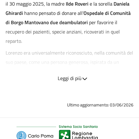
il 30 maggio 2025, la madre
Ilde Roveri
e la sorella
Daniela
Ghirardi
hanno pensato di donare all’
Ospedale di Comunità
di Borgo Mantovano
due deambulatori
per favorire il
recupero dei pazienti, specie anziani, ricoverati in quel
reparto.
Lorenzo era universalmente riconosciuto, nella comunità del
suo paese, come una persona generosa, ispirata da un
profondo senso di altruismo, dedito alle iniziative di
Leggi di più
volontariato e inserito nella vita civile con esemplare
impegno.
La scelta della donazione appare in linea con la sua
Ultimo aggiornamento: 03/06/2026
testimonianza e vuole rimarcare il carattere di “comunità”, di
prossimità di questa struttura, inserita nella rete di
assistenza territoriale di ASST Mantova. A questa iniziativa
hanno collaborato l’
Associazione Civiltà d’Abitare