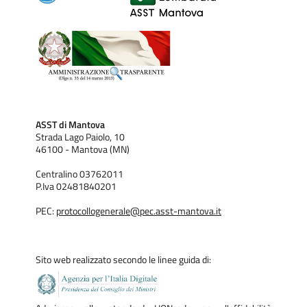
di
Quingentole
, le sezioni del
Partito Democratico
di
Quingentole
e
Quistello
e la
ditta Bianchini SAS
di
Baraldi
Paolo di Mirandola
.
ASST di Mantova
Strada Lago Paiolo, 10
46100 - Mantova (MN)
Centralino 03762011
P.Iva 02481840201
PEC:
protocollogenerale@pec.asst-mantova.it
Sito web realizzato secondo le linee guida di: