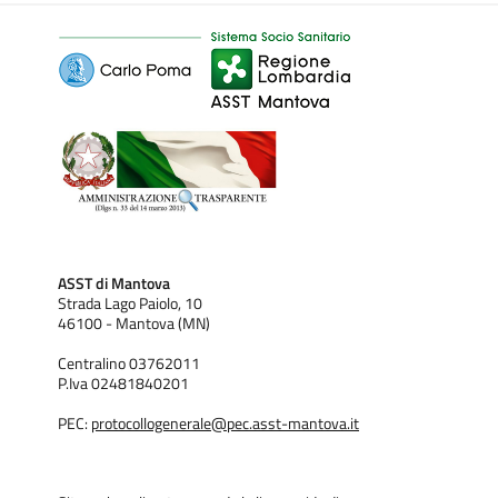
ASST di Mantova
Strada Lago Paiolo, 10
46100 - Mantova (MN)
Centralino 03762011
P.Iva 02481840201
PEC:
protocollogenerale@pec.asst-mantova.it