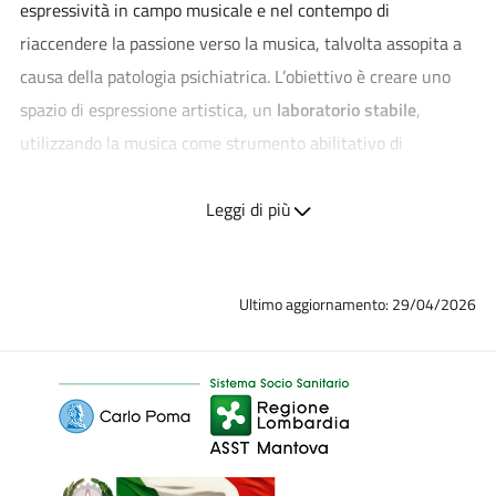
espressività in campo musicale e nel contempo di
riaccendere la passione verso la musica, talvolta assopita a
causa della patologia psichiatrica. L’obiettivo è creare uno
spazio di espressione artistica, un
laboratorio stabile
,
utilizzando la musica come strumento abilitativo di
inclusione sociale.
Leggi di più
Il progetto prevede la formazione di un
gruppo musicale
che
consentirà ai partecipanti di sviluppare le proprie capacità
artistiche, migliorare l’autostima, favorire le abilità
Ultimo aggiornamento: 29/04/2026
relazionali e la socializzazione in un contesto gruppale e
protetto.
Il laboratorio vede la partecipazione di utenti che
afferiscono in maniera trasversale ai
s
ervizi e alle strutture
residenziali dell’area della Salute Mentale di Mantova e
provincia, dall’età della transition. Il
p
rogetto parte in via