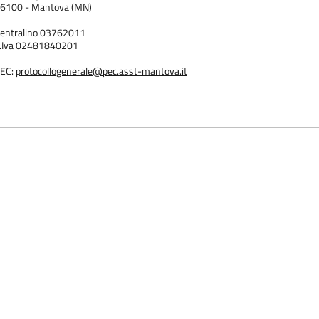
6100 - Mantova (MN)
entralino 03762011
.Iva 02481840201
EC:
protocollogenerale@pec.asst-mantova.it