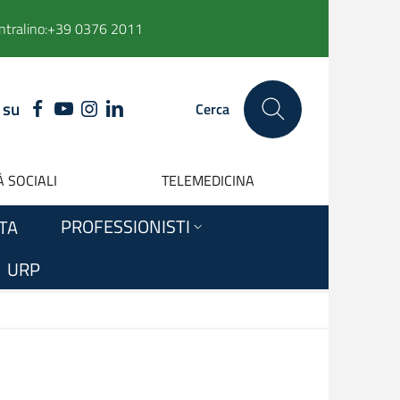
ntralino:
+39 0376 2011
 su
FACEBOOK
YOUTUBE
INSTAGRAM
LINKEDIN
Cerca
 SOCIALI
TELEMEDICINA
PROFESSIONISTI
ITA
URP