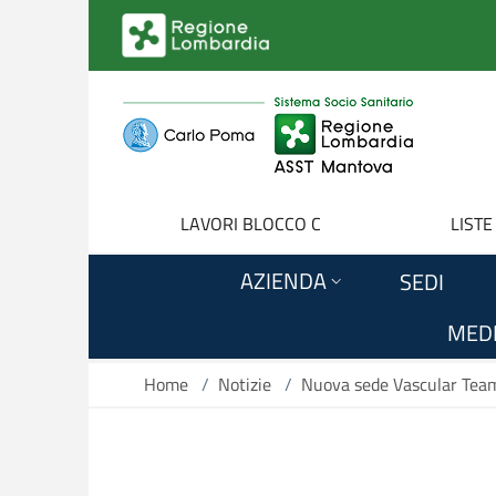
Salta al contenuto principale
LAVORI BLOCCO C
LISTE
AZIENDA
SEDI
MEDI
Home
/
Notizie
/
Nuova sede Vascular Tea