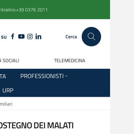
ntralino:
+39 0376 2011
 su
FACEBOOK
YOUTUBE
INSTAGRAM
LINKEDIN
Cerca
 SOCIALI
TELEMEDICINA
PROFESSIONISTI
ITA
URP
miliari
OSTEGNO DEI MALATI