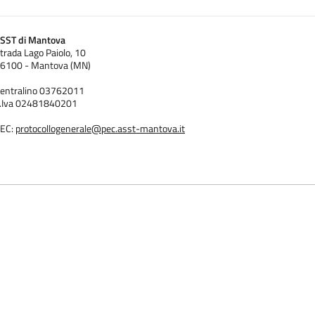
SST di Mantova
trada Lago Paiolo, 10
6100 - Mantova (MN)
entralino 03762011
.Iva 02481840201
EC:
protocollogenerale@pec.asst-mantova.it