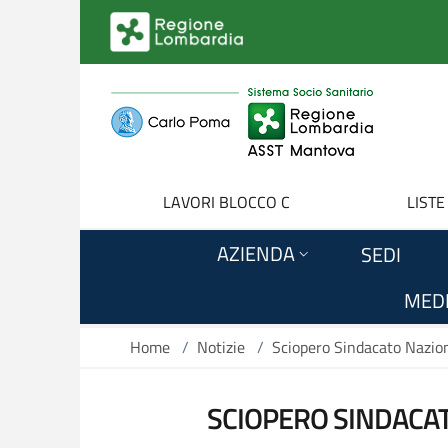
Salta al contenuto principale
LAVORI BLOCCO C
LISTE
AZIENDA
SEDI
MEDI
Home
/
Notizie
/
Sciopero Sindacato Nazio
SCIOPERO SINDACAT