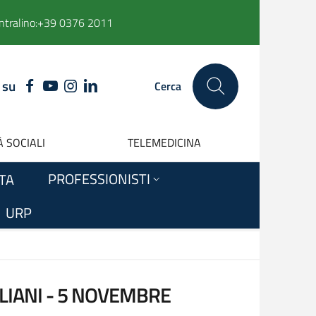
ntralino:
+39 0376 2011
 su
FACEBOOK
YOUTUBE
INSTAGRAM
LINKEDIN
Cerca
 SOCIALI
TELEMEDICINA
PROFESSIONISTI
ITA
URP
LIANI - 5 NOVEMBRE