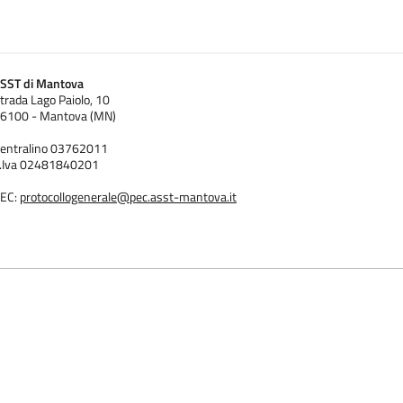
SST di Mantova
trada Lago Paiolo, 10
6100 - Mantova (MN)
entralino 03762011
.Iva 02481840201
EC:
protocollogenerale@pec.asst-mantova.it