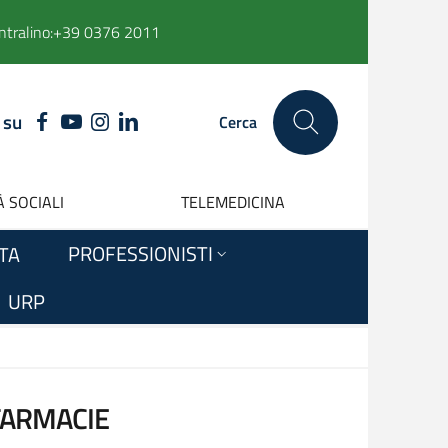
ntralino:
+39 0376 2011
 su
FACEBOOK
YOUTUBE
INSTAGRAM
LINKEDIN
Cerca
 SOCIALI
TELEMEDICINA
PROFESSIONISTI
ITA
URP
FARMACIE