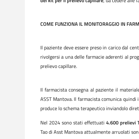
del kit per il prelievo capillare
, da cedere alle 
COME FUNZIONA IL MONITORAGGIO IN FAR
Il paziente deve essere preso in carico dal cent
rivolgersi a una delle farmacie aderenti al pro
prelievo capillare.
Il farmacista consegna al paziente il materia
ASST Mantova. Il farmacista comunica quindi il
produce lo schema terapeutico inviandolo diret
Nel 2024 sono stati effettuati
4.600 prelievi 
Tao di Asst Mantova attualmente arruolati son