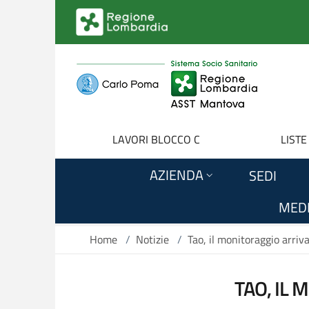
Salta al contenuto principale
LAVORI BLOCCO C
LISTE
AZIENDA
SEDI
MEDI
Home
/
Notizie
/
Tao, il monitoraggio arriv
TAO, IL