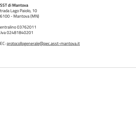
SST di Mantova
trada Lago Paiolo, 10
6100 - Mantova (MN)
entralino 03762011
.Iva 02481840201
EC:
protocollogenerale@pec.asst-mantova.it