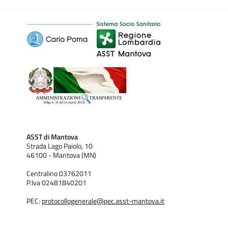
ASST di Mantova
Strada Lago Paiolo, 10
46100 - Mantova (MN)
Centralino 03762011
P.Iva 02481840201
PEC:
protocollogenerale@pec.asst-mantova.it