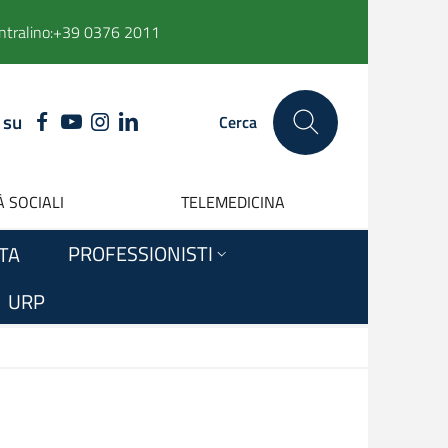
ntralino:
+39 0376 2011
 su
FACEBOOK
YOUTUBE
INSTAGRAM
LINKEDIN
Cerca
 SOCIALI
TELEMEDICINA
PROFESSIONISTI
ITA
URP