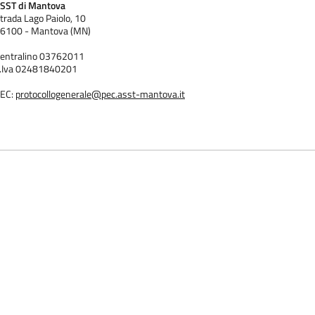
SST di Mantova
trada Lago Paiolo, 10
6100 - Mantova (MN)
entralino 03762011
.Iva 02481840201
EC:
protocollogenerale@pec.asst-mantova.it