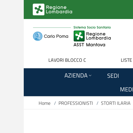
Salta al contenuto principale
LAVORI BLOCCO C
LISTE
AZIENDA
SEDI
MEDI
Home
/
PROFESSIONISTI
/
STORTI ILARIA