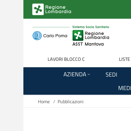
Salta al contenuto principale
LAVORI BLOCCO C
LISTE
AZIENDA
SEDI
MEDI
Home
/
Pubblicazioni