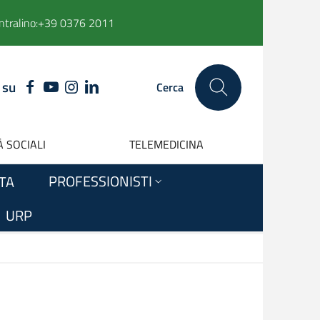
ntralino:
+39 0376 2011
 su
FACEBOOK
YOUTUBE
INSTAGRAM
LINKEDIN
Cerca
 SOCIALI
TELEMEDICINA
PROFESSIONISTI
ITA
URP