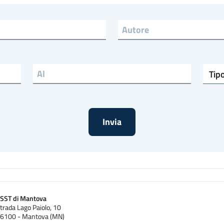
Autore (field_autore)
Tipo di rivista
SST di Mantova
trada Lago Paiolo, 10
6100 - Mantova (MN)