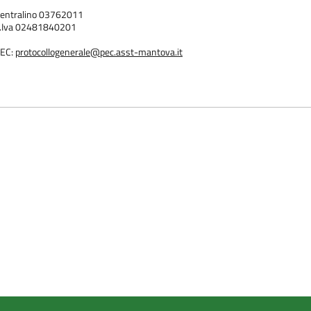
entralino 03762011
.Iva 02481840201
EC:
protocollogenerale@pec.asst-mantova.it