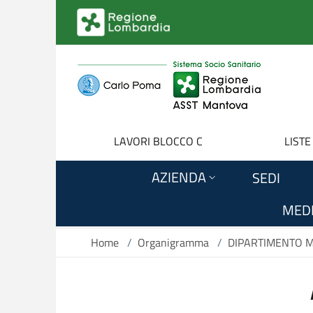
Salta al contenuto principale
LAVORI BLOCCO C
LISTE
AZIENDA
SEDI
MEDI
Home
/
Organigramma
/
DIPARTIMENTO 