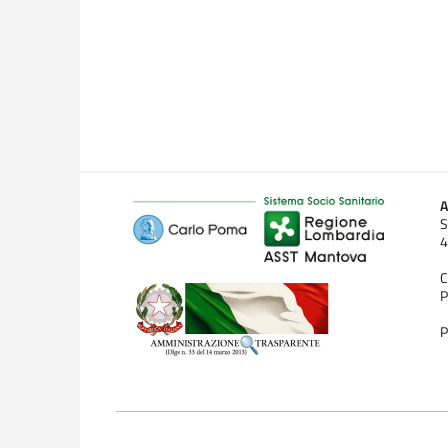
A
S
4
C
P
P