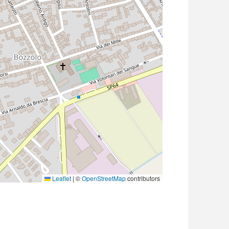
Leaflet
|
©
OpenStreetMap
contributors