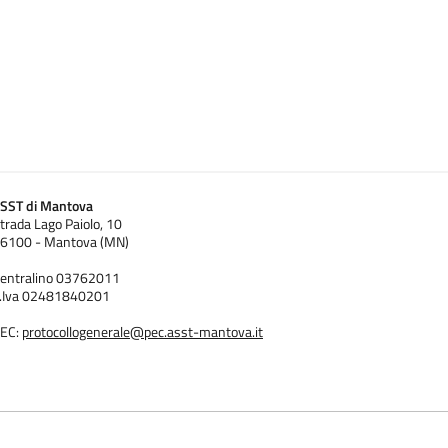
SST di Mantova
trada Lago Paiolo, 10
6100 - Mantova (MN)
entralino 03762011
.Iva 02481840201
EC:
protocollogenerale@pec.asst-mantova.it