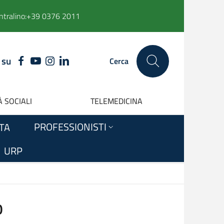
ntralino:
+39 0376 2011
 su
FACEBOOK
YOUTUBE
INSTAGRAM
LINKEDIN
Cerca
 SOCIALI
TELEMEDICINA
PROFESSIONISTI
ITA
URP
O