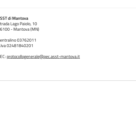
SST di Mantova
trada Lago Paiolo, 10
6100 - Mantova (MN)
entralino 03762011
.Iva 02481840201
EC:
protocollogenerale@pec.asst-mantova.it