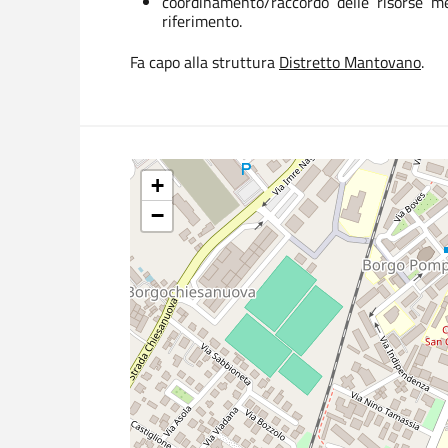
coordinamento/raccordo delle risorse me
riferimento.
Fa capo alla struttura
Distretto Mantovano
.
+
−