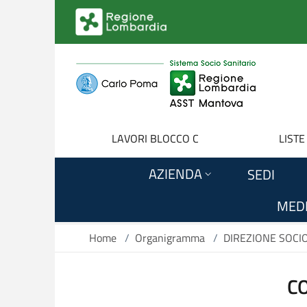
Salta al contenuto principale
LAVORI BLOCCO C
LISTE
AZIENDA
SEDI
MEDI
Home
/
Organigramma
/
DIREZIONE SOCI
C