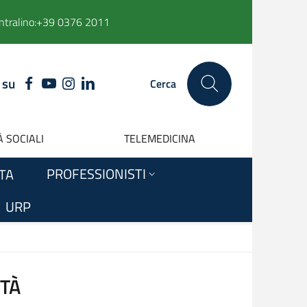
ntralino:
+39 0376 2011
 su
FACEBOOK
YOUTUBE
INSTAGRAM
LINKEDIN
Cerca
 SOCIALI
TELEMEDICINA
PROFESSIONISTI
ITA
URP
TÀ