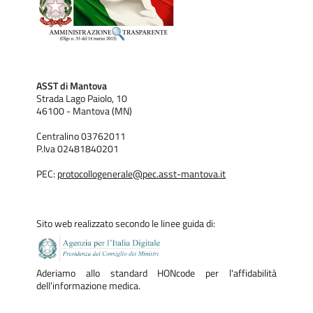
Mantovano.
Con delibera n.197 del 20/02/2019 l'Azienda ha adottato la
politica per l'allattamento al seno e l'alimentazione dei
ASST di Mantova
bambini
(in allegato).
Strada Lago Paiolo, 10
46100 - Mantova (MN)
Centralino 03762011
>> consulta l'
ORGANIGRAMMA
P.Iva 02481840201
PEC:
protocollogenerale@pec.asst-mantova.it
Sito web realizzato secondo le linee guida di:
Aderiamo allo standard HONcode per l'affidabilità
dell'informazione medica.