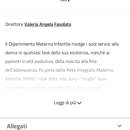
Direttore
Valeria Angela Fasolato
Il Dipartimento Materno Infantile rivolge i suoi servizi alla
donna in qualsiasi fase della sua esistenza, nonché ai
pazienti in età evolutiva, dalla nascita alla fine
dell’adolescenza. Fa parte della Rete Integrata Materno
Infantile (RIMI): i nodi della rete sono i “luoghi” dove
avvengono i processi assistenziali e dove i singoli
professionisti trovano un substrato organizzativo in grado di
Leggi di più
coordinare le azioni rendendole sicure, efficaci ed efficienti:
nello specifico la rete ospedaliera, nodo dei consultori e il
nodo delle cure primarie.
Allegati