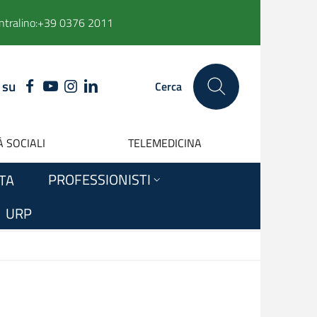
ntralino:
+39 0376 2011
 su
FACEBOOK
YOUTUBE
INSTAGRAM
LINKEDIN
Cerca
 SOCIALI
TELEMEDICINA
PROFESSIONISTI
ITA
URP