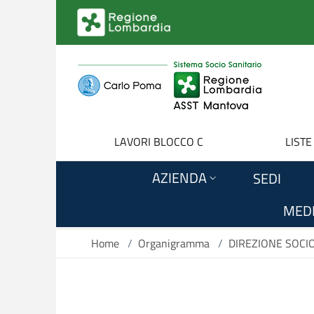
Salta al contenuto principale
LAVORI BLOCCO C
LISTE
AZIENDA
SEDI
MEDI
Home
/
Organigramma
/
DIREZIONE SOCI