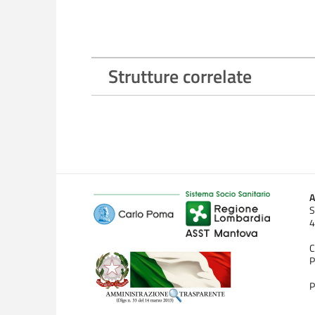
Casa della Comunità di Mantova
Ospedale di Comunità di Mantova
Strutture correlate
A
S
4
C
P
P