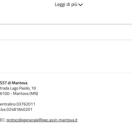
Leggi di più
SST di Mantova
trada Lago Paiolo, 10
6100 - Mantova (MN)
entralino 03762011
.Iva 02481840201
EC:
protocollogenerale@pec.asst-mantova.it