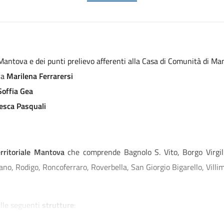
Mantova e dei punti prelievo afferenti alla Casa di Comunità di M
va
Marilena Ferrarersi
Soffia Gea
esca Pasquali
rritoriale Mantova
che comprende Bagnolo S. Vito, Borgo Virgilio
o, Rodigo, Roncoferraro, Roverbella, San Giorgio Bigarello, Villi
elle seguenti
strutture
: