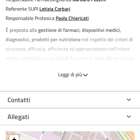
Referente SUPI
Letizia Corbari
Responsabile Protesica
Paola Chiericati
È preposta alla
gestione di farmaci, dispositivi medici,
diagnostici, prodotti per nutrizione
nel rispetto dei criteri di
sicurezza, efficacia, efficienza ed appropriatezza nell’intero
ambito aziendale. Le principali funzioni in capo alla struttura
sono:
Leggi di più
Gestione approvvigionamento e logistica nel processo di
distribuzione farmaci/DM
Contatti
valutazione e definizione dei fabbisogni aziendali
distribuzione alle unità operative dei presidi di
Mantova, Borgo Mantovano, Asola, Bozzolo, Viadana,
Allegati
REMS di Castiglione d/s, Casa Circondariale, Servizi
Territoriali e relativo monitoraggio sulle modalità di
buona conservazione. Tale distribuzione avviene sotto
la supervisione del farmacista nel rispetto
+