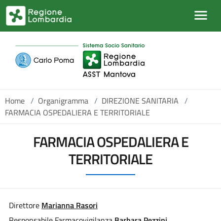
Salta al contenuto principale
Home
/
Organigramma
/
DIREZIONE SANITARIA
/
FARMACIA OSPEDALIERA E TERRITORIALE
FARMACIA OSPEDALIERA E
TERRITORIALE
Direttore
Marianna Rasori
Responsabile Farmacovigilanza
Barbara Pezzini