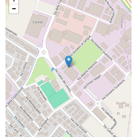
dell’appropriatezza e correttezza d’uso, in un’ottica di
collaborazione con le altre strutture e di partecipazione
−
alla stesura di procedure operative efficienti nella
gestione dei prodotti di farmacia
predisposizione prontuari per farmaci/dietetici da
applicare nei diversi setting assistenziali analisi dei
consumi e della spesa
allestimento preparazioni galeniche in base alle
indicazioni della Farmacopea Ufficiale/Formulario
Nazionale o su richiesta medica mediante apposita
prescrizione, sia a pazienti ospedalizzati che a pazienti
territoriali
Monitoraggio e rendicontazione delle prescrizioni nel
tracciato regionale file F/file R
Farmacovigilanza
Insieme delle attività che contribuiscono alla tutela della
salute pubblica. Esse, infatti, sono finalizzate alla
identificazione, valutazione, comprensione e prevenzione
degli eventi avversi o di qualsiasi altro problema correlato
all’uso dei medicinali per assicurare un apporto