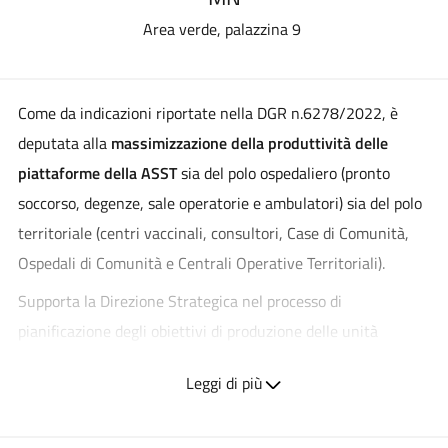
Area verde, palazzina 9
Come da indicazioni riportate nella DGR n.6278/2022, è
deputata alla
massimizzazione della produttività delle
piattaforme della ASST
sia del polo ospedaliero (pronto
soccorso, degenze, sale operatorie e ambulatori) sia del polo
territoriale (centri vaccinali, consultori, Case di Comunità,
Ospedali di Comunità e Centrali Operative Territoriali).
Supporta la Direzione Strategica nel processo di
pianificazione degli obiettivi di produzione delle unità
operative, in collaborazione con le strutture Controllo di
Leggi di più
Gestione, Qualità e Risk Management, Risorse Umane e
DAPSS. Sviluppa strumenti di monitoraggio dei target