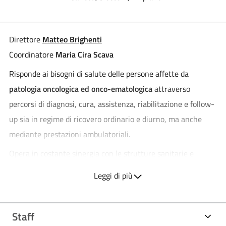
Direttore
Matteo Brighenti
Coordinatore
Maria Cira Scava
Risponde ai bisogni di salute delle persone affette da
patologia oncologica ed onco-ematologica
attraverso
percorsi di diagnosi, cura, assistenza, riabilitazione e follow-
up sia in regime di ricovero ordinario e diurno, ma anche
mediante prestazioni ambulatoriali.
Opera in costante sinergia con le strutture sanitarie e
assistenziali del territorio, è collegata alla
Rete Oncologica
Leggi di più
(ROL)
ed Ematologica Lombarde
(REL).
Mantiene e sviluppa il
programma di umanizzazione (Hu-
Staff
care) e di supporto psicologico
a pazienti, familiari e