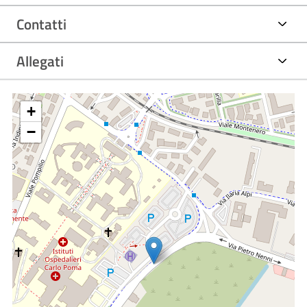
operatori. Sono state sviluppate inoltre attività
Contatti
complementari con la finalità di favorire il benessere del
paziente oncologico: ambulatorio e consulenza nutrizionale,
Allegati
gruppi psico-educativi sugli stili di vita, corsi di yoga,
laboratori di onco- estetica secondo certificazione APEO.
+
Collabora con strutture intra ed extra aziendali per la
−
definizione e gestione del percorso dei tumori femminili
(senologici e ginecologici), dei tumori del colon retto, dei
tumori polmonari, dei tumori urologici , dei tumori epatici
primitivi e secondari.
Quotidianamente collabora e condivide le scelte
terapeutiche dei pazienti più fragili con i colleghi delle cure
palliative e simultaneous care (con ODCP); collabora con la
struttura SIMT per il trattamento dei pazienti onco-