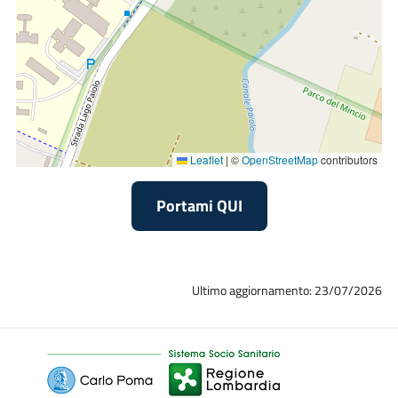
ematologici .
Nel gennaio 2020 il gruppo multi-disciplinare sui tumori
della prostata ha prodotto un PDTA certificato UNI ESO ISO
9001.
Nel settembre 2021 ha ricevuto il riconoscimento europeo
ESMO (European Society Medical Oncology ) per la
Leaflet
|
©
OpenStreetMap
contributors
integrazione con le Cure Palliative, sia nell’ambito delle
Simultaneous Care che nelle fasi di terminalità dei pazienti.
Portami QUI
Dall’anno Accademico 2022, a seguito della convenzione
stipulata con l’Università di Brescia, l’Oncologia di Mantova
è entrata a far parte del percorso formativo della Scuola di
Ultimo aggiornamento: 23/07/2026
Specializzazione in Ematologia dell’Università di Brescia.
All'Oncologia Mantova afferisce la struttura
MAC
Oncologica
.