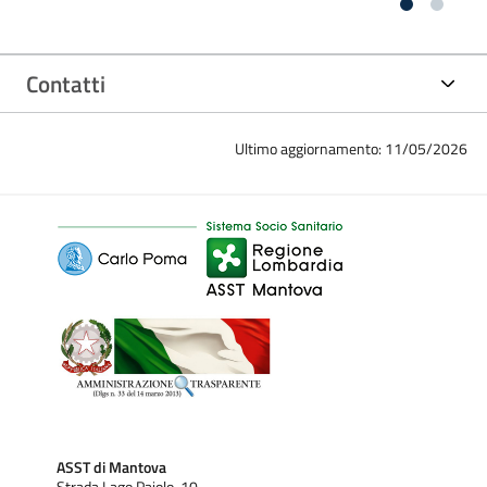
Gestisce tutte le attività clinico-riabilitative, di stretta
pertinenza psichiatrica, sia internamente alle REMS, sia con
le agenzie esterne e i vari stakeholder.
Contatti
Durante la primavera il servizio di Psicologia delle REMS
organizzerà degli
eventi informativi per i familiari dei
Ultimo aggiornamento: 11/05/2026
pazienti
. Gli incontri saranno coordinati da psicologi, medici,
assistenti sociali, educatori/Tecnici della Riabilitazione
Psichiatrica (TERP) e infermieri. I temi trattati saranno la
misura di sicurezza, la salute mentale, il trattamento
integrato in REMS e il ruolo del familiare nel percorso del
paziente.
ASST di Mantova
Strada Lago Paiolo, 10