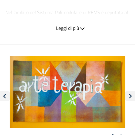
Nell’ambito del Sistema Polimodulare di REMS è deputata al
governo delle REMS ad alta e media intensità così articolate:
Leggi di più
REMS femminile
dedicata all’accoglienza, valutazione e
percorsi di cura;
7 REMS maschili
dedicate all’accoglienza, valutazione e
percorsi di cura.
L’ambito di operatività prioritario è incentrato, oltre che su
obblighi di sorveglianza e custodia, su modalità integrate di
trattamento tipiche di una struttura a prevalente
lungodegenzialità con
approccio riabilitativo psichiatrico e
rieducazionale
(attività clinica - psichiatrica), fornisce
elementi utili di giudizio inerenti la condizione di pericolosità
sociale derivante da malattia mentale (attività psichiatrico-
forense e criminologica).