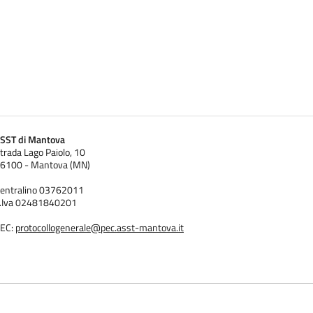
SST di Mantova
trada Lago Paiolo, 10
6100 - Mantova (MN)
entralino 03762011
.Iva 02481840201
EC:
protocollogenerale@pec.asst-mantova.it