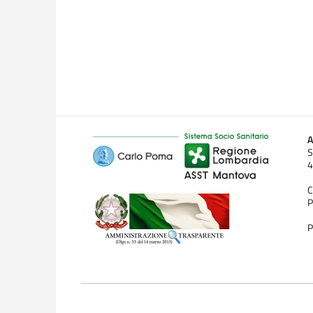
A
S
4
C
P
P