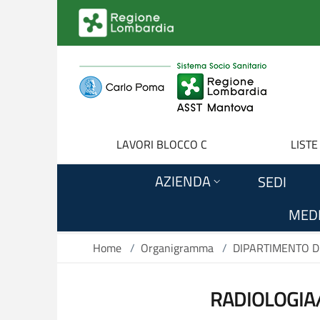
Salta al contenuto principale
LAVORI BLOCCO C
LISTE
AZIENDA
SEDI
MEDI
Home
/
Organigramma
/
DIPARTIMENTO DE
RADIOLOGIA