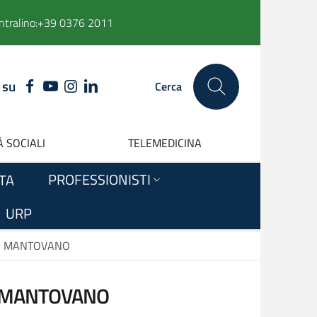
ntralino:
+39 0376 2011
 su
FACEBOOK
YOUTUBE
INSTAGRAM
LINKEDIN
Cerca
 SOCIALI
TELEMEDICINA
PROFESSIONISTI
ITA
URP
GO MANTOVANO
O MANTOVANO