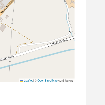
Leaflet
|
©
OpenStreetMap
contributors