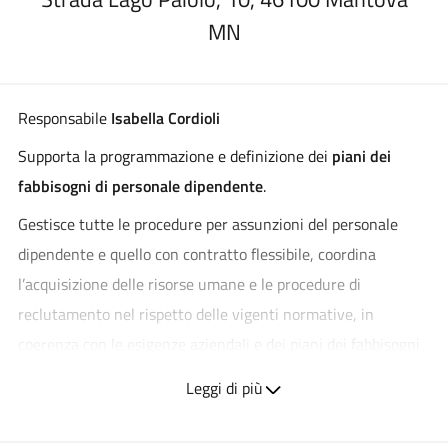
MN
Responsabile
Isabella Cordioli
Supporta la programmazione e definizione dei
piani dei
fabbisogni di personale dipendente
.
Gestisce tutte le procedure per assunzioni del personale
dipendente e quello con contratto flessibile, coordina
l’acquisizione delle risorse umane e le procedure di
reclutamento nel rispetto delle vigenti normative, in
coerenza con le esigenze aziendali e dei piani dei fabbisogni
di personale autorizzati dalla DG Welfare.
Leggi di più
Gestisce le
pratiche previdenziali
e di inabilità
del personale
dipendente.