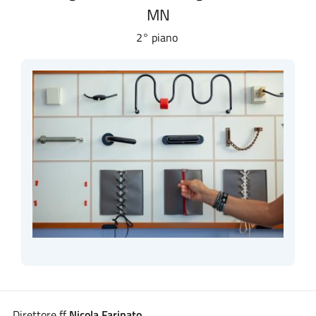
MN
2° piano
Direttore ff
Nicola Farinato