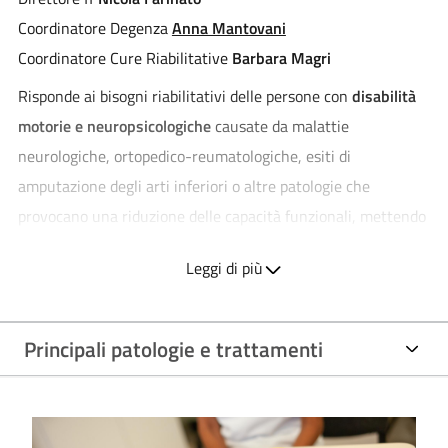
Coordinatore Degenza
Anna Mantovani
Coordinatore Cure Riabilitative
Barbara Magri
Risponde ai bisogni riabilitativi delle persone con
disabilità
motorie e neuropsicologiche
causate da malattie
neurologiche, ortopedico-reumatologiche, esiti di
amputazione degli arti inferiori o altre patologie che
provocano una riduzione delle capacità funzionali, mettendo
in atto progetti riabilitativi individuali con valenza valutativa
Leggi di più
e terapeutica in regime di ricovero specialistico.
Eroga Macro Attività Ambulatoriali Complesse (MAC) e
ambulatoriale mediante un team multiprofessionale in
Principali patologie e trattamenti
riferimento al territorio del basso mantovano.
Governa il reinserimento della persona disabile in sinergia
con Continuità di Cura e i CeAD.