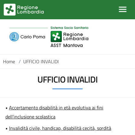
Salta al contenuto principale
Home
/
UFFICIO INVALIDI
UFFICIO INVALIDI
•
Accertamento disabilità in età evolutiva ai fini
dell’inclusione scolastica
•
Invalidità civile, handicap, disabilità cecità, sordità