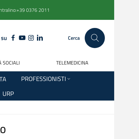
ntralino:
+39 0376 2011
 su
FACEBOOK
YOUTUBE
INSTAGRAM
LINKEDIN
Cerca
 SOCIALI
TELEMEDICINA
PROFESSIONISTI
ITA
URP
LO