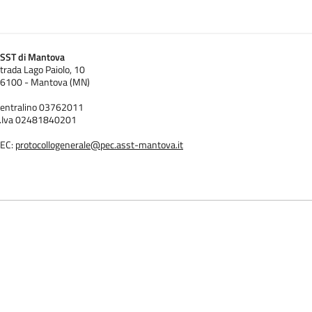
SST di Mantova
trada Lago Paiolo, 10
6100 - Mantova (MN)
entralino 03762011
.Iva 02481840201
EC:
protocollogenerale@pec.asst-mantova.it