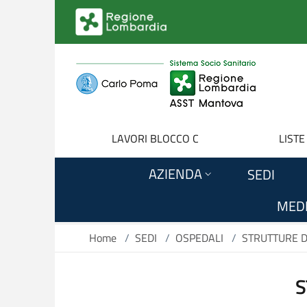
Salta al contenuto principale
LAVORI BLOCCO C
LISTE
AZIENDA
SEDI
MEDI
Home
/
SEDI
/
OSPEDALI
/
STRUTTURE D
S