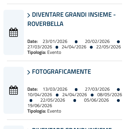
DIVENTARE GRANDI INSIEME -

ROVERBELLA
Date:
23/01/2026
20/02/2026
27/03/2026
24/04/2026
22/05/2026
Tipologia:
Evento
FOTOGRAFICAMENTE

Date:
13/03/2026
27/03/2026
10/04/2026
24/04/2026
08/05/2026
22/05/2026
05/06/2026
19/06/2026
Tipologia:
Evento