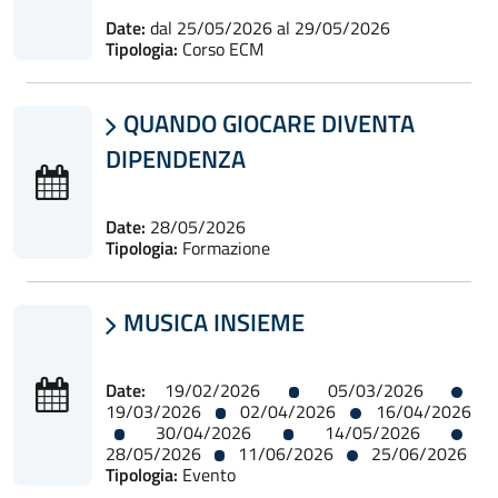
Date:
dal
25/05/2026
al
29/05/2026
Tipologia:
Corso ECM
QUANDO GIOCARE DIVENTA

DIPENDENZA
Date:
28/05/2026
Tipologia:
Formazione
MUSICA INSIEME

Date:
19/02/2026
05/03/2026
19/03/2026
02/04/2026
16/04/2026
30/04/2026
14/05/2026
28/05/2026
11/06/2026
25/06/2026
Tipologia:
Evento