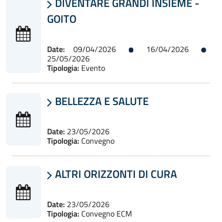
DIVENTARE GRANDI INSIEME -

GOITO
Date:
09/04/2026
16/04/2026
25/05/2026
Tipologia:
Evento
BELLEZZA E SALUTE

Date:
23/05/2026
Tipologia:
Convegno
ALTRI ORIZZONTI DI CURA

Date:
23/05/2026
Tipologia:
Convegno ECM