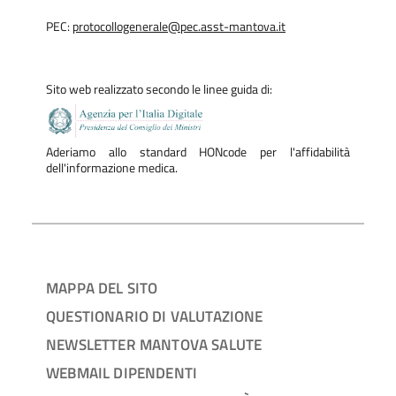
PEC:
protocollogenerale@pec.asst-mantova.it
Sito web realizzato secondo le linee guida di:
Aderiamo allo standard HONcode per l'affidabilità
dell'informazione medica.
MAPPA DEL SITO
QUESTIONARIO DI VALUTAZIONE
NEWSLETTER MANTOVA SALUTE
WEBMAIL DIPENDENTI