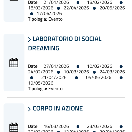
Date:
21/01/2026
18/02/2026
18/03/2026
22/04/2026
20/05/2026
17/06/2026
Tipologia:
Evento
LABORATORIO DI SOCIAL

DREAMING
Date:
27/01/2026
10/02/2026
24/02/2026
10/03/2026
24/03/2026
21/04/2026
05/05/2026
19/05/2026
Tipologia:
Evento
CORPO IN AZIONE

Date:
16/03/2026
23/03/2026
30/03/2026
13/04/2026
20/04/2026