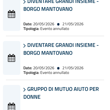
DIVENTARE GRANDI INSIEME -

BORGO MANTOVANO
Date:
20/05/2026
21/05/2026
Tipologia:
Evento annullato
DIVENTARE GRANDI INSIEME -

BORGO MANTOVANO
Date:
20/05/2026
21/05/2026
Tipologia:
Evento annullato
GRUPPO DI MUTUO AIUTO PER

DONNE