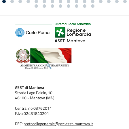
ASST di Mantova
Strada Lago Paiolo, 10
46100 - Mantova (MN)
Centralino 03762011
P.Iva 02481840201
PEC:
protocollogenerale@pec.asst-mantova.it