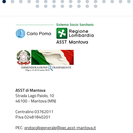
ASST di Mantova
Strada Lago Paiolo, 10
46100 - Mantova (MN)
Centralino 03762011
P.Iva 02481840201
PEC:
protocollogenerale@pec.asst-mantova.it