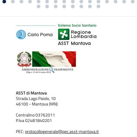
ASST di Mantova
Strada Lago Paiolo, 10
46100 - Mantova (MN)
Centralino 03762011
P.Iva 02481840201
PEC:
protocollogenerale@pec.asst-mantova.it