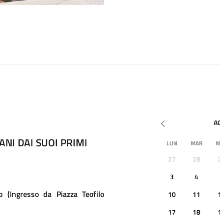
24/09/2026
NI DAI SUOI PRIMI
APPROPRIATEZZA PRES
LUN
MAR
M
AMBULATORIALE
27
28
24 settembre 2026 • ore 14-1
3
4
Cooperativa Sociale Speranza 
 (Ingresso da Piazza Teofilo
10
11
17
18