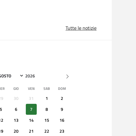
Tutte le notizie
26/09
CRITTIVA NEL SETTING
ECOGRAFIA
ER
GIO
VEN
SAB
DOM
29
30
31
1
2
Sabato 26 sett
8
Mantova Multi
5
6
7
8
9
Onlus - Via Rinaldo Mantovano 5, Mantova
Mantova
12
13
14
15
16
19
20
21
22
23