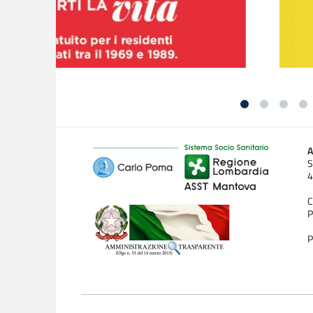
A
S
4
C
P
P