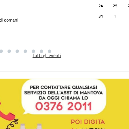
3ª EDIZIONE - Terza giornata
24
25
Incontro tra i professionisti ospe
31
1
 di domani.
Tutti gli eventi