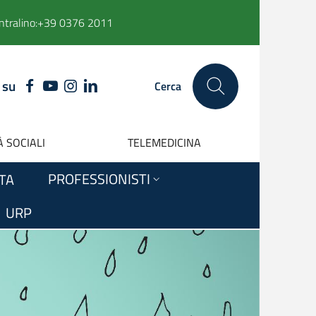
ntralino:
+39 0376 2011
 su
FACEBOOK
YOUTUBE
INSTAGRAM
LINKEDIN
Cerca
 SOCIALI
TELEMEDICINA
PROFESSIONISTI
ITA
URP