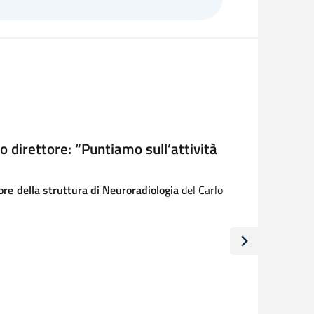
ermiere Matteo Paccini
o Paccini, infermiere professionale della Cra
 assistenza) di Mantova. La direzione strategica
ionisti lo salutano con affetto e sono vicini ai