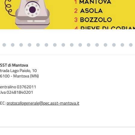
SST di Mantova
trada Lago Paiolo, 10
6100 - Mantova (MN)
entralino 03762011
.Iva 02481840201
EC:
protocollogenerale@pec.asst-mantova.it