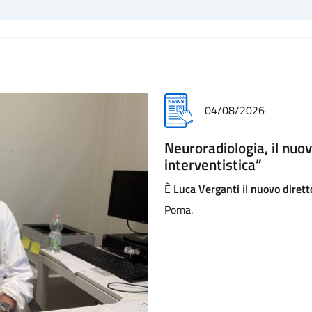
31/07/2026
Addio commosso all'inf
Addio commosso di Asst a Matte
(comunità riabilitativa ad alta
e tutta la comunità dei profess
familiari per questa perdita.