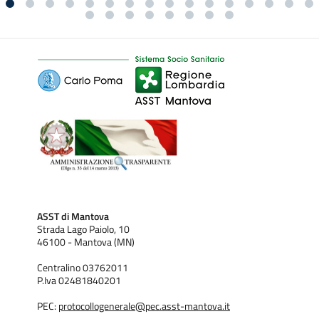
ASST di Mantova
Strada Lago Paiolo, 10
46100 - Mantova (MN)
Centralino 03762011
P.Iva 02481840201
PEC:
protocollogenerale@pec.asst-mantova.it