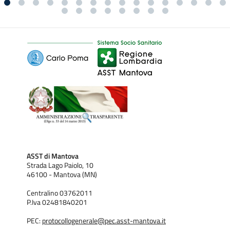
ASST di Mantova
Strada Lago Paiolo, 10
46100 - Mantova (MN)
Centralino 03762011
P.Iva 02481840201
PEC:
protocollogenerale@pec.asst-mantova.it